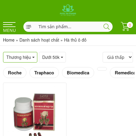
0
MENU
Home
»
Danh sách hoạt chất
»
Hà thủ ô đỏ
Thương hiệu
Dưới 50k
Roche
Traphaco
Biomedica
Remedica