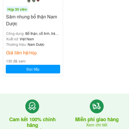
Hộp 30 viên
Sâm nhung bổ thận Nam
Dược
Công dụng:
Bổ thận, cố tinh, tráng
dương
Xuất xứ:
Việt Nam
Thương hiệu:
Nam Dược
Giá liên hệ
/Hộp
130 đã xem
Đọc tiếp
Cam kết 100% chính
Miễn phí giao hàng
hãng
Xem chi tiết