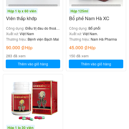
Hộp 1 lọ x 60 viên
Hộp 125ml
Viên thấp khớp
Bổ phế Nam Hà XC
Công dụng:
Điều trị đau do thoái
Công dụng:
Bổ phổi
hóa khớp, viêm khớp
Xuất xứ:
Việt Nam
Xuất xứ:
Việt Nam.
Thương hiệu:
Bệnh viện Bạch Mai
Thương hiệu:
Nam Hà Pharma
90.000
₫
45.000
₫
/Hộp
/Hộp
283 đã xem
150 đã xem
Thêm vào giỏ hàng
Thêm vào giỏ hàng
Hộp 1 lọ 30 viên