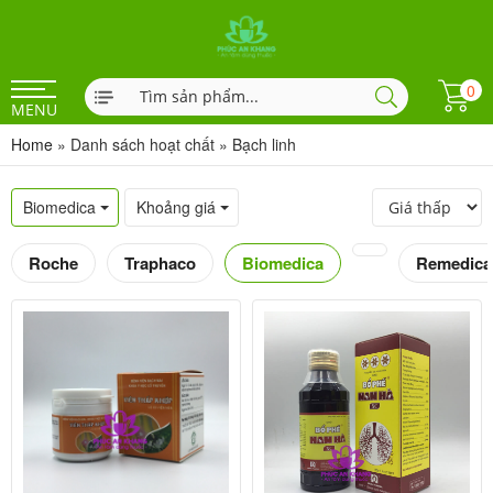
0
MENU
Home
»
Danh sách hoạt chất
»
Bạch linh
Biomedica
Khoảng giá
Roche
Traphaco
Biomedica
Remedica